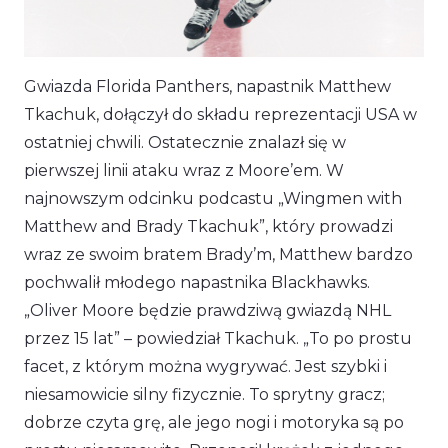
Gwiazda Florida Panthers, napastnik Matthew
Tkachuk, dołączył do składu reprezentacji USA w
ostatniej chwili. Ostatecznie znalazł się w
pierwszej linii ataku wraz z Moore’em. W
najnowszym odcinku podcastu „Wingmen with
Matthew and Brady Tkachuk”, który prowadzi
wraz ze swoim bratem Brady’m, Matthew bardzo
pochwalił młodego napastnika Blackhawks.
„Oliver Moore będzie prawdziwą gwiazdą NHL
przez 15 lat”
– powiedział Tkachuk.
„To po prostu
facet, z którym można wygrywać. Jest szybki i
niesamowicie silny fizycznie. To sprytny gracz;
dobrze czyta grę, ale jego nogi i motoryka są po