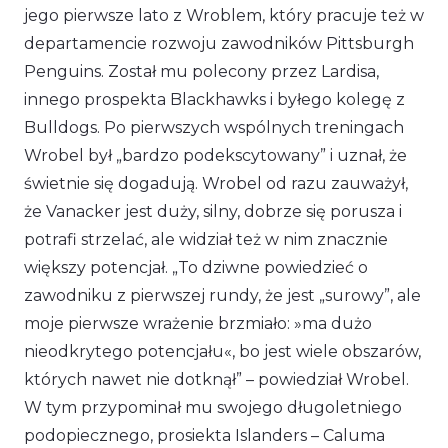
jego pierwsze lato z Wroblem, który pracuje też w
departamencie rozwoju zawodników Pittsburgh
Penguins. Został mu polecony przez Lardisa,
innego prospekta Blackhawks i byłego kolegę z
Bulldogs. Po pierwszych wspólnych treningach
Wrobel był „bardzo podekscytowany” i uznał, że
świetnie się dogadują. Wrobel od razu zauważył,
że Vanacker jest duży, silny, dobrze się porusza i
potrafi strzelać, ale widział też w nim znacznie
większy potencjał.
„To dziwne powiedzieć o
zawodniku z pierwszej rundy, że jest „surowy”, ale
moje pierwsze wrażenie brzmiało: »ma dużo
nieodkrytego potencjału«, bo jest wiele obszarów,
których nawet nie dotknął”
– powiedział Wrobel.
W tym przypominał mu swojego długoletniego
podopiecznego, prosiekta Islanders – Caluma