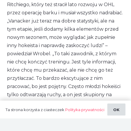
Ritchiego, który też stracił lato rozwoju w OHL
przez operację barku i musiał wszystko nadrabiać.
„Vanacker już teraz ma dobre statystyki, ale na
tym etapie, jeśli dodamy kilka elementów przed
nowym sezonem, może wyglądać jak zupełnie
inny hokeista i naprawdę zaskoczyć ludzi”
–
powiedział Wrobel.
„To taki zawodnik, z którym
nie chcę kończyć treningu. Jest tyle informacji,
które chcę mu przekazać, ale nie chcę go też
przytłaczać. To bardzo ekscytujące z nim
pracować, bo jest pojętny. Często młodzi hokeiści
tylko odtwarzają ruchy, a on jest skupiony na
wszystkim i zadaje pytania”.
Razem pracowali nad
Ta strona korzysta z ciasteczek
Polityka prywatności
OK
odbieraniem krążka spod bandy. Wrobel uczył go
też, by nie starał się strzelać od razu zbyt mocno,
tylko żeby miał przygotowane miejsca w bramce,