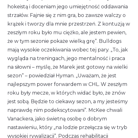
hokeistą i doceniam jego umiejętność oddawania
strzałów. Fajnie się z nim gra, bo zawsze walczy o
krążek i tworzy dla mnie przestrzeń. Z kontuzją w
zeszłym roku było mu ciężko, ale jestem pewien,
że w tym sezonie pokaże wielką grę”.
Bulldogs
mają wysokie oczekiwania wobec tej pary.
„To, jak
wygląda na treningach, jego mentalność i praca
na siłowni – myślę, że Marek jest gotowy na wielki
sezon”
– powiedział Hyman.
„Uważam, że jest
najlepszym power forwardem w CHL. W zeszłym
roku były mecze, w których widać było, że znów
jest sobą. Będzie to ciekawy sezon, a my jesteśmy
naprawdę nim podekscytowani”.
McKee chwali
Vanackera, jako świetną osobę o dobrym
nastawieniu, który „na lodzie przełącza się w tryb
wysokiej rywalizacji”. Podczas rehabilitacji