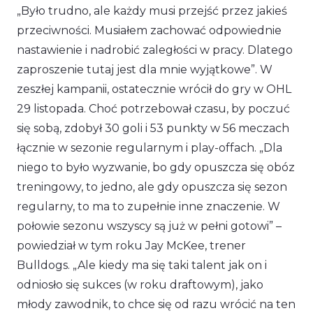
„Było trudno, ale każdy musi przejść przez jakieś
przeciwności. Musiałem zachować odpowiednie
nastawienie i nadrobić zaległości w pracy. Dlatego
zaproszenie tutaj jest dla mnie wyjątkowe”.
W
zeszłej kampanii, ostatecznie wrócił do gry w OHL
29 listopada. Choć potrzebował czasu, by poczuć
się sobą, zdobył 30 goli i 53 punkty w 56 meczach
łącznie w sezonie regularnym i play-offach.
„Dla
niego to było wyzwanie, bo gdy opuszcza się obóz
treningowy, to jedno, ale gdy opuszcza się sezon
regularny, to ma to zupełnie inne znaczenie. W
połowie sezonu wszyscy są już w pełni gotowi”
–
powiedział w tym roku Jay McKee, trener
Bulldogs.
„Ale kiedy ma się taki talent jak on i
odniosło się sukces (w roku draftowym), jako
młody zawodnik, to chce się od razu wrócić na ten