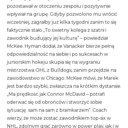
pozostawał w otoczeniu zespołu i pozytywnie
wpływał na grupę. Gdyby pozwolono mu wrócić
wcześniej, zagrałby już kilka tygodni zanim to się
faktycznie stało
„To świetny kolega z szatni i
zawodnik budujący jej kulturę”
– powiedział
McKee. Hyman dodał, że Vanacker bierze pełną
odpowiedzialność na siebie i po sukcesach w
juniorskim hokeju skupia się na wygraniu
mistrzostwa OHL z Bulldogs, zanim przejdzie na
zawodowstwo w Chicago. McKee mówi, że Marek
jest bardzo szybki, zwłaszcza na krótkim dystansie.
„Ma prędkość jak Connor McDavid
– potrafi
oderwać się od obrońców i stworzyć sobie
sytuację sam na sam z bramkarzem”.
Coach
wierzy, że może zostać zawodnikiem top-six w
NHL, zdolnym grać zarówno w power play, jak i w