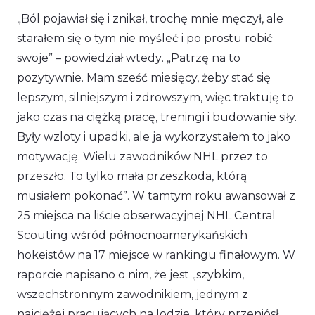
„Ból pojawiał się i znikał, trochę mnie męczył, ale
starałem się o tym nie myśleć i po prostu robić
swoje”
– powiedział wtedy
. „Patrzę na to
pozytywnie. Mam sześć miesięcy, żeby stać się
lepszym, silniejszym i zdrowszym, więc traktuję to
jako czas na ciężką pracę, treningi i budowanie siły.
Były wzloty i upadki, ale ja wykorzystałem to jako
motywację. Wielu zawodników NHL przez to
przeszło. To tylko mała przeszkoda, którą
musiałem pokonać”.
W tamtym roku awansował z
25 miejsca na liście obserwacyjnej NHL Central
Scouting wśród północnoamerykańskich
hokeistów na 17 miejsce w rankingu finałowym. W
raporcie napisano o nim, że jest „szybkim,
wszechstronnym zawodnikiem, jednym z
najciężej pracujących na lodzie, który przeniósł