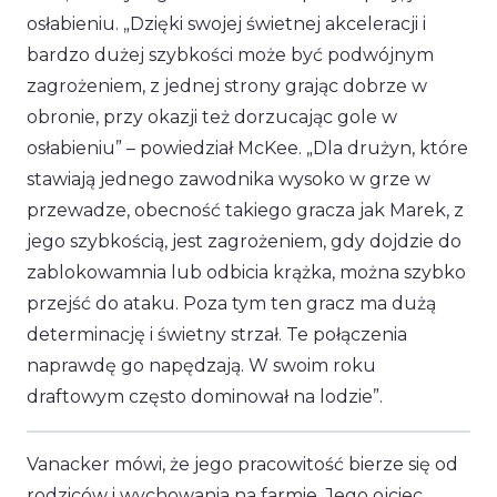
osłabieniu.
„Dzięki swojej świetnej akceleracji i
bardzo dużej szybkości może być podwójnym
zagrożeniem, z jednej strony grając dobrze w
obronie, przy okazji też dorzucając gole w
osłabieniu”
– powiedział McKee.
„Dla drużyn, które
stawiają jednego zawodnika wysoko w grze w
przewadze, obecność takiego gracza jak Marek, z
jego szybkością, jest zagrożeniem, gdy dojdzie do
zablokowamnia lub odbicia krążka, można szybko
przejść do ataku. Poza tym ten gracz ma dużą
determinację i świetny strzał. Te połączenia
naprawdę go napędzają. W swoim roku
draftowym często dominował na lodzie”.
Vanacker mówi, że jego pracowitość bierze się od
rodziców i wychowania na farmie. Jego ojciec,